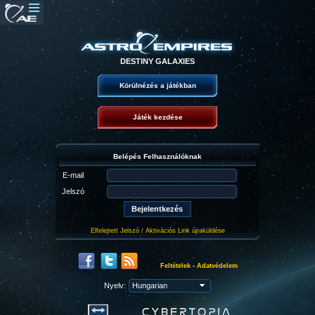
DESTINY GALAXIES
Körülnézés a játékban
Játék kezdése
Belépés Felhasználóknak
E-mail
Jelszó
Elfelejtett Jelszó
/
Aktivációs Link újraküldése
Feltételek
-
Adatvédelem
Nyelv: